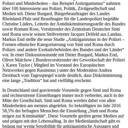
Polizei und Minderheiten – das Beispiel Antiziganismus“ nahmen
über 100 Interessierte aus Polizei, Politik, Zivilgesellschaft und
Medien teil. Dieter Burgard, Bürgerbeauftragter des Landes
Rheinland-Pfalz und Beauftragter für die Landespolizei begrüßte
Christine Lüders, Leiterin der Antidiskriminierungsstelle des Bundes
sowie Romani Rose, Vorsitzender des Zentralrats Deutscher Sinti
und Roma sowie seinen Stellvertreter Jacques Delfeld aus Landau.
Markus End stellte die neue Studie „Antiziganismus in der Polizei –
Formen ethnischer Kategorisierung von Sinti und Roma durch
Polizei- und andere Exekutivbehörden des Bundes und der Länder“
vor. In einer Diskussionsrunde mit Dieter Burgard, Markus End,
Oliver Malchow ( Bundesvorsitzender der Gewerkschaft der Polizei
), Karen Taylor ( Mitglied im Vorstand des Europäischen
Netzwerkes gegen Rassismus ) unter der Moderation Andrea
Dernbach vom Tagesspiegel wurde deutlich, dass Diskriminierung
eine lange „Tradition“ hat und vielfältig erscheint.
In Deutschland sind gravierende Vorurteile gegen Sinti und Roma
und rechtsextreme Einstellungen immer noch verbreitet, auch in der
Mitte der Gesellschaft. Sinti und Roma werden dabei von allen
Minderheiten am meisten abgelehnt. So bekräftigten im Jahr 2016
58,5% der befragten Menschen die Einstellung „Sinti und Roma
neigen zur Kriminalität“. Diese Vorurteile greifen gerne Medien auf
und prägen mit den Lebensalltag. In der Medienlandschaft gibt es
bislang nur wenig Sensibilität für antiziganistische Aussagen und