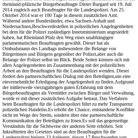
rheinland-pfälzische Bürgerbeauftragte Dieter Burgard seit 19. Juli
2014 zugleich auch Beauftragter für die Landespolizei. Am 25.
Oktober 2014 war er 100 Tage in diesem zusätzlichen Amt.
Während andere Bundesländer, etwa Sachsen-Anhalt und
Niedersachsen,Beschwerdestellen in polizeilichen Angelegenheiten
bei dem für die Polizei zuständigen Innenministerium angesiedelt
haben, hat Rheinland-Pfalz den Weg eines unabhängigen
parlamentarischen Beauftragten gewählt. Dieser hat als
Ombudsmann des Landtags insbesondere die Belange von
Bürgerinnen und Bürgern gegenüber der Polizei,aber auch die
Belange der Polizei selbst im Blick. Beide Seiten können sich mit
allen Angelegenheiten im Zusammenhang mit der polizeilichen
Arbeit an den Beauftragten für die Landespolizei wenden. Dieser
fördert den partnerschaftlichen Dialog mit den Beteiligten,um eine
einvernehmliche Erledigung der Angelegenheit zu finden.Aufgrund
der mittlerweile vierzigjährigen guten Erfahrung mit dem
Bürgerbeauftragten als Vermittler zwischen Bürger und Verwaltung,
wurde er mit dieser zusätzlichen Aufgabe betraut. Das Verfahren
beim Beauftragten für die Landespolizei führt zu mehr Transparenz
polizeilichen Handelns.Es erhöht die Chance, entstandene Konflikte
nicht im Wege des Streits, sondern über eine partnerschaftliche
Kommunikation der Beteiligten zu lösen.Es soll das gegenseitige
Verständnis für die Sichtweise der anderen Seite erhöhen. Seit
Inkrafttreten des Gesetzes sind an den Beauftragten für die
Landespolizei bislang 23 Anliegen, davon 17 Beschwerden von