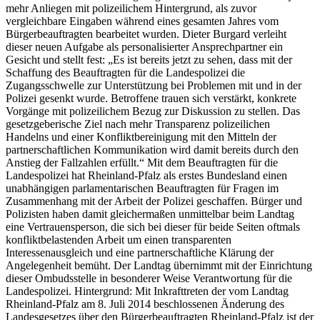
mehr Anliegen mit polizeilichem Hintergrund, als zuvor
vergleichbare Eingaben während eines gesamten Jahres vom
Bürgerbeauftragten bearbeitet wurden. Dieter Burgard verleiht
dieser neuen Aufgabe als personalisierter Ansprechpartner ein
Gesicht und stellt fest: „Es ist bereits jetzt zu sehen, dass mit der
Schaffung des Beauftragten für die Landespolizei die
Zugangsschwelle zur Unterstützung bei Problemen mit und in der
Polizei gesenkt wurde. Betroffene trauen sich verstärkt, konkrete
Vorgänge mit polizeilichem Bezug zur Diskussion zu stellen. Das
gesetzgeberische Ziel nach mehr Transparenz polizeilichen
Handelns und einer Konfliktbereinigung mit den Mitteln der
partnerschaftlichen Kommunikation wird damit bereits durch den
Anstieg der Fallzahlen erfüllt.“ Mit dem Beauftragten für die
Landespolizei hat Rheinland-Pfalz als erstes Bundesland einen
unabhängigen parlamentarischen Beauftragten für Fragen im
Zusammenhang mit der Arbeit der Polizei geschaffen. Bürger und
Polizisten haben damit gleichermaßen unmittelbar beim Landtag
eine Vertrauensperson, die sich bei dieser für beide Seiten oftmals
konfliktbelastenden Arbeit um einen transparenten
Interessenausgleich und eine partnerschaftliche Klärung der
Angelegenheit bemüht. Der Landtag übernimmt mit der Einrichtung
dieser Ombudsstelle in besonderer Weise Verantwortung für die
Landespolizei. Hintergrund: Mit Inkrafttreten der vom Landtag
Rheinland-Pfalz am 8. Juli 2014 beschlossenen Änderung des
Landesgesetzes über den Bürgerbeauftragten Rheinland-Pfalz ist der