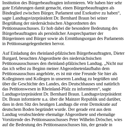
Institution des Bürgerbeauftragten informieren. Wir haben hier sehr
gute Erfahrungen damit gemacht, einen Bürgerbeauftragten als
Bindeglied zwischen Bürger, Parlament und Exekutive zu haben“,
sagte Landtagsvizepräsident Dr. Bernhard Braun bei seiner
Begrüßung der niedersächsischen Abgeordneten des
Petitionsausschusses. Er hob dabei die besondere Bedeutung des
Bürgerbeauftragten als persönlicher Ansprechpartner der
Bürgerinnen und Bürger sowie als Ermittlungsorgan des Parlaments
in Petitionsangelegenheiten hervor.
Auf Einladung des rheinland-pfälzischen Bürgerbeauftragten, Dieter
Burgard, besuchten Abgeordnete des niedersächsischen
Petitionsausschusses den rheinland-pfälzischen Landtag. „Nicht nur
das ich selbst zu Beginn meiner Abgeordnetenlaufbahn dem
Petitionsausschuss angehörte, es ist mir eine Freunde Sie hier als
Kolleginnen und Kollegen in unserem Landtag zu begrüßen und
über die Geschichte des Landes, des Deutschhauses und natürlich
das Petitionswesen in Rheinland-Pfalz zu informieren“, sagte
Landtagsvizepräsident Dr. Bernhard Braun. Landtagsvizepräsident
Dr. Braun informierte u.a. über die Mainzer Republik und darüber,
dass in dem Sitz des heutigen Landtags die erste Demokratie auf
deutschem Boden begründet wurde. Der gerade erst aus dem
Landtag verabschiedete ehemalige Abgeordnete und ehemalige
Vorsitzende des Petitionsausschusses Peter Wilhelm Dröscher, wies
auf die Bedeutung des Petitionsausschusses hin, der gerade in