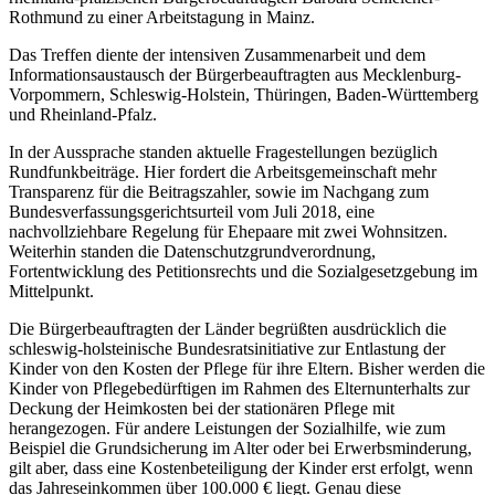
Rothmund zu einer Arbeitstagung in Mainz.
Das Treffen diente der intensiven Zusammenarbeit und dem
Informationsaustausch der Bürgerbeauftragten aus Mecklenburg-
Vorpommern, Schleswig-Holstein, Thüringen, Baden-Württemberg
und Rheinland-Pfalz.
In der Aussprache standen aktuelle Fragestellungen bezüglich
Rundfunkbeiträge. Hier fordert die Arbeitsgemeinschaft mehr
Transparenz für die Beitragszahler, sowie im Nachgang zum
Bundesverfassungsgerichtsurteil vom Juli 2018, eine
nachvollziehbare Regelung für Ehepaare mit zwei Wohnsitzen.
Weiterhin standen die Datenschutzgrundverordnung,
Fortentwicklung des Petitionsrechts und die Sozialgesetzgebung im
Mittelpunkt.
Die Bürgerbeauftragten der Länder begrüßten ausdrücklich die
schleswig-holsteinische Bundesratsinitiative zur Entlastung der
Kinder von den Kosten der Pflege für ihre Eltern. Bisher werden die
Kinder von Pflegebedürftigen im Rahmen des Elternunterhalts zur
Deckung der Heimkosten bei der stationären Pflege mit
herangezogen. Für andere Leistungen der Sozialhilfe, wie zum
Beispiel die Grundsicherung im Alter oder bei Erwerbsminderung,
gilt aber, dass eine Kostenbeteiligung der Kinder erst erfolgt, wenn
das Jahreseinkommen über 100.000 € liegt. Genau diese