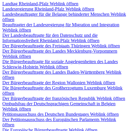
Landtag Rheinland-Pfalz
Weblink öffnen
Landesregierung Rheinland-Pfalz
Weblink öffnen
Landesbeauftragter für die Belange behinderter Menschen
Weblink
öffnen
Beauftragter der Landesregierung für Migration und Integration
Weblink öffnen
Der Landesbeauftragte für den Datenschutz und die
Informationsfreiheit Rheinland-Pfalz
Weblink öffnen
Der Bürgerbeauftragte des Freistaats Thüringen
Weblink öffnen
Der Bürgerbeauftragte des Landes Mecklenburg-Vorpommern
Weblink öffnen
Die Bürgerbeauftragte für soziale Angelegenheiten des Landes
Schleswig-Holstein
Weblink öffnen
Der Bürgerbeauftragte des Landes Baden-Württemberg
Weblink
öffnen
Der Bürgerbeauftragte der Region Wallonien
Weblink öffnen
Die Bürgerbeauftragte des Großherzogtums Luxemburg
Weblink
öffnen
Der Bürgerbeauftragte der französischen Republik
Weblink öffnen
Ombudsfrau der Deutschsprachigen Gemeinschaft in Belgien
Weblink öffnen
Petitionsausschuss des Deutschen Bundestages
Weblink öffnen
Der Petitionsausschuss des Europäischen Parlaments
Weblink
öffnen
Die Europäische Bürgerbeauftragte
Weblink öffnen