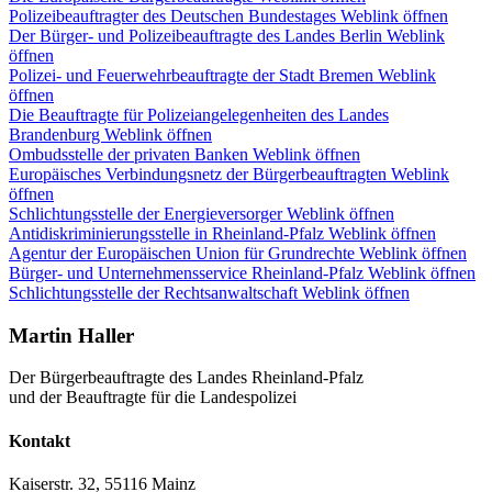
Polizeibeauftragter des Deutschen Bundestages
Weblink öffnen
Der Bürger- und Polizeibeauftragte des Landes Berlin
Weblink
öffnen
Polizei- und Feuerwehrbeauftragte der Stadt Bremen
Weblink
öffnen
Die Beauftragte für Polizeiangelegenheiten des Landes
Brandenburg
Weblink öffnen
Ombudsstelle der privaten Banken
Weblink öffnen
Europäisches Verbindungsnetz der Bürgerbeauftragten
Weblink
öffnen
Schlichtungsstelle der Energieversorger
Weblink öffnen
Antidiskriminierungsstelle in Rheinland-Pfalz
Weblink öffnen
Agentur der Europäischen Union für Grundrechte
Weblink öffnen
Bürger- und Unternehmensservice Rheinland-Pfalz
Weblink öffnen
Schlichtungsstelle der Rechtsanwaltschaft
Weblink öffnen
Martin Haller
Der Bürgerbeauftragte des Landes Rheinland-Pfalz
und der Beauftragte für die Landespolizei
Kontakt
Kaiserstr. 32, 55116 Mainz