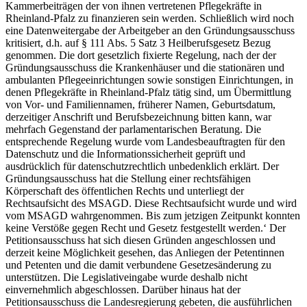
Kammerbeiträgen der von ihnen vertretenen Pflegekräfte in
Rheinland-Pfalz zu finanzieren sein werden. Schließlich wird noch
eine Datenweitergabe der Arbeitgeber an den Gründungsausschuss
kritisiert, d.h. auf § 111 Abs. 5 Satz 3 Heilberufsgesetz Bezug
genommen. Die dort gesetzlich fixierte Regelung, nach der der
Gründungsausschuss die Krankenhäuser und die stationären und
ambulanten Pflegeeinrichtungen sowie sonstigen Einrichtungen, in
denen Pflegekräfte in Rheinland-Pfalz tätig sind, um Übermittlung
von Vor- und Familiennamen, früherer Namen, Geburtsdatum,
derzeitiger Anschrift und Berufsbezeichnung bitten kann, war
mehrfach Gegenstand der parlamentarischen Beratung. Die
entsprechende Regelung wurde vom Landesbeauftragten für den
Datenschutz und die Informationssicherheit geprüft und
ausdrücklich für datenschutzrechtlich unbedenklich erklärt. Der
Gründungsausschuss hat die Stellung einer rechtsfähigen
Körperschaft des öffentlichen Rechts und unterliegt der
Rechtsaufsicht des MSAGD. Diese Rechtsaufsicht wurde und wird
vom MSAGD wahrgenommen. Bis zum jetzigen Zeitpunkt konnten
keine Verstöße gegen Recht und Gesetz festgestellt werden.‘ Der
Petitionsausschuss hat sich diesen Gründen angeschlossen und
derzeit keine Möglichkeit gesehen, das Anliegen der Petentinnen
und Petenten und die damit verbundene Gesetzesänderung zu
unterstützen. Die Legislativeingabe wurde deshalb nicht
einvernehmlich abgeschlossen. Darüber hinaus hat der
Petitionsausschuss die Landesregierung gebeten, die ausführlichen