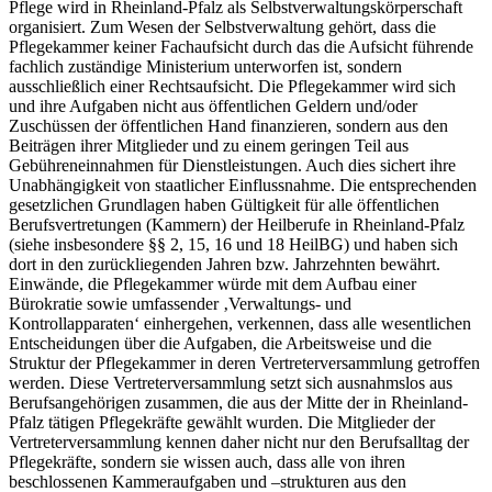
Pflege wird in Rheinland-Pfalz als Selbstverwaltungskörperschaft
organisiert. Zum Wesen der Selbstverwaltung gehört, dass die
Pflegekammer keiner Fachaufsicht durch das die Aufsicht führende
fachlich zuständige Ministerium unterworfen ist, sondern
ausschließlich einer Rechtsaufsicht. Die Pflegekammer wird sich
und ihre Aufgaben nicht aus öffentlichen Geldern und/oder
Zuschüssen der öffentlichen Hand finanzieren, sondern aus den
Beiträgen ihrer Mitglieder und zu einem geringen Teil aus
Gebühreneinnahmen für Dienstleistungen. Auch dies sichert ihre
Unabhängigkeit von staatlicher Einflussnahme. Die entsprechenden
gesetzlichen Grundlagen haben Gültigkeit für alle öffentlichen
Berufsvertretungen (Kammern) der Heilberufe in Rheinland-Pfalz
(siehe insbesondere §§ 2, 15, 16 und 18 HeilBG) und haben sich
dort in den zurückliegenden Jahren bzw. Jahrzehnten bewährt.
Einwände, die Pflegekammer würde mit dem Aufbau einer
Bürokratie sowie umfassender ‚Verwaltungs- und
Kontrollapparaten‘ einhergehen, verkennen, dass alle wesentlichen
Entscheidungen über die Aufgaben, die Arbeitsweise und die
Struktur der Pflegekammer in deren Vertreterversammlung getroffen
werden. Diese Vertreterversammlung setzt sich ausnahmslos aus
Berufsangehörigen zusammen, die aus der Mitte der in Rheinland-
Pfalz tätigen Pflegekräfte gewählt wurden. Die Mitglieder der
Vertreterversammlung kennen daher nicht nur den Berufsalltag der
Pflegekräfte, sondern sie wissen auch, dass alle von ihren
beschlossenen Kammeraufgaben und –strukturen aus den