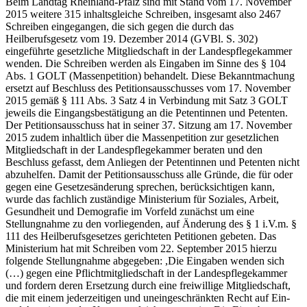
Beim Landtag Rheinland-Pfalz sind mit Stand vom 17. November
2015 weitere 315 inhaltsgleiche Schreiben, insgesamt also 2467
Schreiben eingegangen, die sich gegen die durch das
Heilberufsgesetz vom 19. Dezember 2014 (GVBl. S. 302)
eingeführte gesetzliche Mitgliedschaft in der Landespflegekammer
wenden. Die Schreiben werden als Eingaben im Sinne des § 104
Abs. 1 GOLT (Massenpetition) behandelt. Diese Bekanntmachung
ersetzt auf Beschluss des Petitionsausschusses vom 17. November
2015 gemäß § 111 Abs. 3 Satz 4 in Verbindung mit Satz 3 GOLT
jeweils die Eingangsbestätigung an die Petentinnen und Petenten.
Der Petitionsausschuss hat in seiner 37. Sitzung am 17. November
2015 zudem inhaltlich über die Massenpetition zur gesetzlichen
Mitgliedschaft in der Landespflegekammer beraten und den
Beschluss gefasst, dem Anliegen der Petentinnen und Petenten nicht
abzuhelfen. Damit der Petitionsausschuss alle Gründe, die für oder
gegen eine Gesetzesänderung sprechen, berücksichtigen kann,
wurde das fachlich zuständige Ministerium für Soziales, Arbeit,
Gesundheit und Demografie im Vorfeld zunächst um eine
Stellungnahme zu den vorliegenden, auf Änderung des § 1 i.V.m. §
111 des Heilberufsgesetzes gerichteten Petitionen gebeten. Das
Ministerium hat mit Schreiben vom 22. September 2015 hierzu
folgende Stellungnahme abgegeben: ,Die Eingaben wenden sich
(…) gegen eine Pflichtmitgliedschaft in der Landespflegekammer
und fordern deren Ersetzung durch eine freiwillige Mitgliedschaft,
die mit einem jederzeitigen und uneingeschränkten Recht auf Ein-