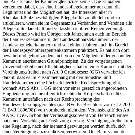
und Austritt aus der Kammer gleichzusetzen ist. Die Eingaben
verkennen dabei, dass eine Landespflegekammer nur dann die
Legitimität und die Möglichkeit hat, die Interessen aller in
Rheinland-Pfalz beschäftigten Pflegekräfte zu bündeln und zu
artikulieren, wenn sie im Gegensatz zu Verbänden und Vereinen alle
Pflegekräfte dauerhaft und verlässlich in ihren Reihen vereinigt.
Dieses Prinzip wird im Übrigen seit Jahrzehnten auch im Bereich
der Landesärztekammern, der Landeszahnärztekammern, der
Landesapothekerkammern und seit einigen Jahren auch im Bereich
der Landespsychotherapeutenkammern praktiziert. Es hat sich dort
bewährt und gehört zu den auch von den Mitgliedern der genannten
Kammern anerkannten Grundprinzipien. Zu der vorgetragenen
Unvereinbarkeit einer Pflichtmitgliedschaft in einer Kammer mit der
Vereinigungsfreiheit nach Art. 9 Grundgesetz (GG) verweise ich
darauf, dass es im Zusammenhang mit den Industrie- und
Handelskammern eine höchstrichterliche Rechtsprechung gibt,
wonach Art. 9 Abs. 1 GG nicht vor einer gesetzlich angeordneten
Eingliederung in eine öffentlich-rechtliche Körperschaft schützt.
Kammern unterfallen nach der Rechtsprechung des
Bundesverfassungsgerichtes (u.a. BVerfG Beschluss vom 7.12.2001
(1 BvR 1806/98)) von vornherein nicht dem Vereinsbegriff des Art.
9 Abs. 1 GG. Schon der Verfassungskonvent von Herrenchiemsee
hat einen Vorschlag auf Ergänzung der sog. Vereinigungsfreiheit um
eine Regelung, nach der niemand gezwungen werden dürfe, sich
einer Vereinigung anzuschließen, verworfen. Der Berufsstand der